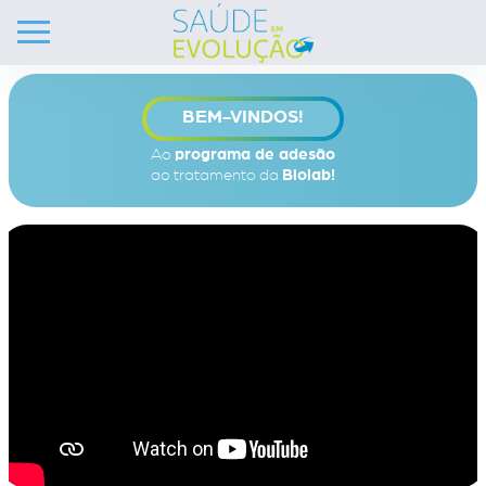
BEM-VINDOS!
Ao
programa de adesão
ao tratamento da
Biolab!