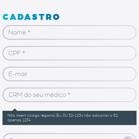
CADASTRO
Não inserir código regional. Ex.: RJ 52-1234 não adicionar o 52,
apenas 1234